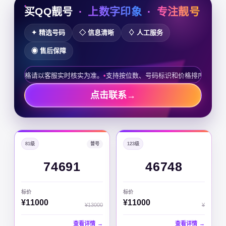
买QQ靓号
·
上数字印象
·
专注靓号
✦ 精选号码
◇ 信息清晰
♢ 人工服务
◉ 售后保障
价格请以客服实时核实为准。
•
支持按位数、号码标识和价格排序快速筛选。
•
认
点击联系
→
普号
81级
123级
74691
46748
¥11000
¥11000
¥13000
¥