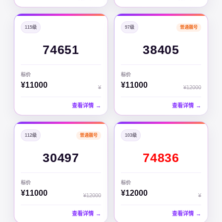
普通靓号
115级
97级
74651
38405
¥11000
¥11000
¥
¥12000
普通靓号
112级
103级
30497
74836
¥11000
¥12000
¥12000
¥