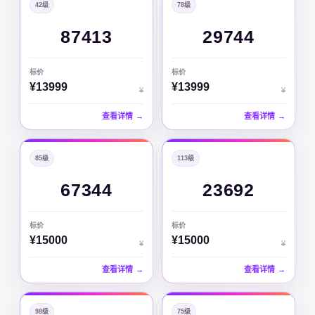
42级
78级
87413
29744
¥13999
¥13999
¥
¥
85级
113级
67344
23692
¥15000
¥15000
¥
¥
98级
75级