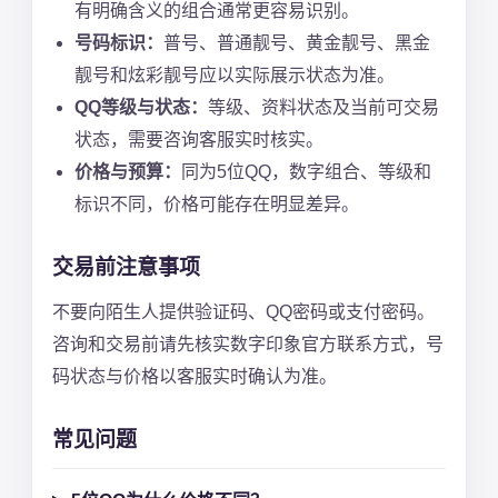
有明确含义的组合通常更容易识别。
号码标识：
普号、普通靓号、黄金靓号、黑金
靓号和炫彩靓号应以实际展示状态为准。
QQ等级与状态：
等级、资料状态及当前可交易
状态，需要咨询客服实时核实。
价格与预算：
同为5位QQ，数字组合、等级和
标识不同，价格可能存在明显差异。
交易前注意事项
不要向陌生人提供验证码、QQ密码或支付密码。
咨询和交易前请先核实数字印象官方联系方式，号
码状态与价格以客服实时确认为准。
常见问题