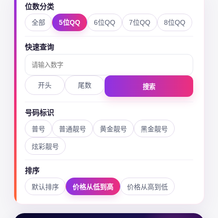
位数分类
全部
5位QQ
6位QQ
7位QQ
8位QQ
快速查询
开头
尾数
搜索
号码标识
普号
普通靓号
黄金靓号
黑金靓号
炫彩靓号
排序
默认排序
价格从低到高
价格从高到低