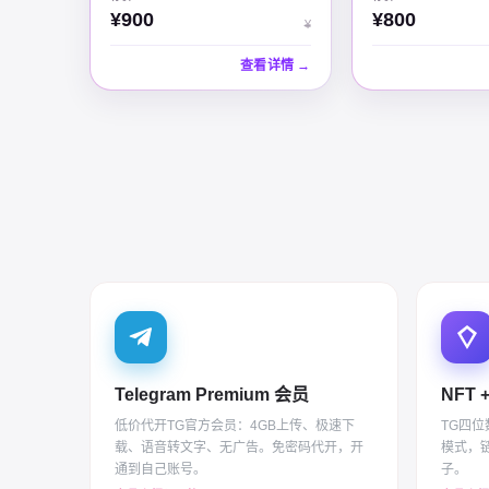
¥900
¥800
¥
Telegram Premium 会员
NFT 
低价代开TG官方会员：4GB上传、极速下
TG四位
载、语音转文字、无广告。免密码代开，开
模式，
通到自己账号。
子。