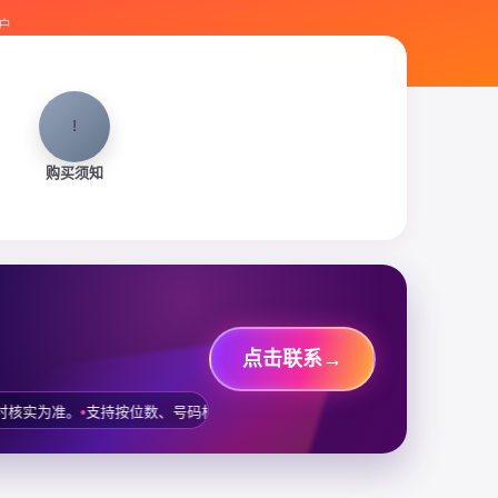
户
!
购买须知
点击联系
→
号码标识和价格排序快速筛选。
•
认准数字印象官方渠道，注意账号与验证码安