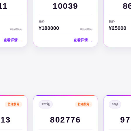
11
10039
8
¥180000
¥25000
¥120000
¥200000
普通靓号
127级
普通靓号
68级
213
802776
97