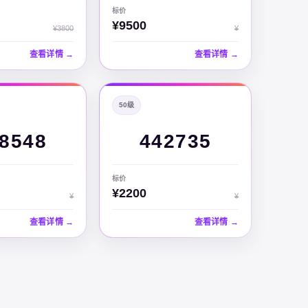
¥9500
¥3800
¥
50级
8548
442735
¥2200
¥
¥