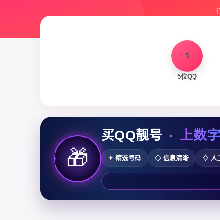
5
5位QQ
买QQ靓号
·
上数
🎁
✦ 精选号码
◇ 信息清晰
♢ 人
精选5