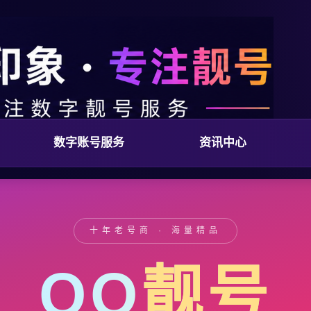
数字账号服务
资讯中心
十年老号商 · 海量精品
QQ
靓号