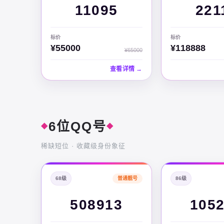
11095
221
¥55000
¥118888
¥65000
6位QQ号
稀缺短位 · 收藏级身份象征
68级
普通靓号
86级
508913
105