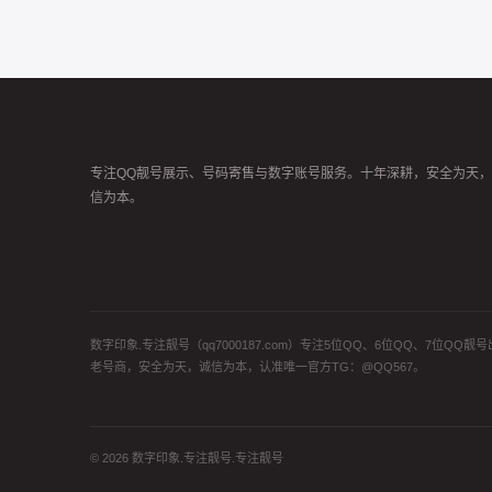
专注QQ靓号展示、号码寄售与数字账号服务。十年深耕，安全为天
信为本。
数字印象.专注靓号（qq7000187.com）专注5位QQ、6位QQ、7位QQ靓号
老号商，安全为天，诚信为本，认准唯一官方TG：@QQ567。
© 2026 数字印象.专注靓号.专注靓号