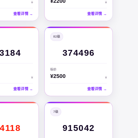
¥2200
¥
¥
82级
3184
374496
¥2500
¥
¥
7级
4118
915042