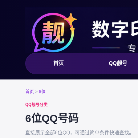
首页
QQ靓号
首页
>
6位
QQ靓号分类
6位QQ号码
直接展示全部6位QQ，可通过简单条件快速查找。