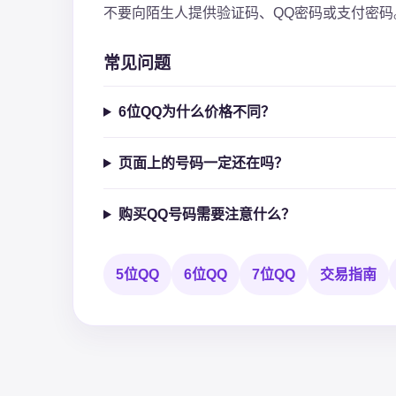
不要向陌生人提供验证码、QQ密码或支付密
常见问题
6位QQ为什么价格不同？
页面上的号码一定还在吗？
购买QQ号码需要注意什么？
5位QQ
6位QQ
7位QQ
交易指南