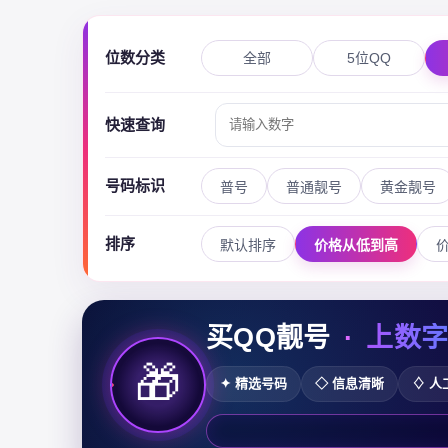
位数分类
全部
5位QQ
快速查询
号码标识
普号
普通靓号
黄金靓号
排序
默认排序
价格从低到高
买QQ靓号
·
上数
🎁
✦ 精选号码
◇ 信息清晰
♢ 人