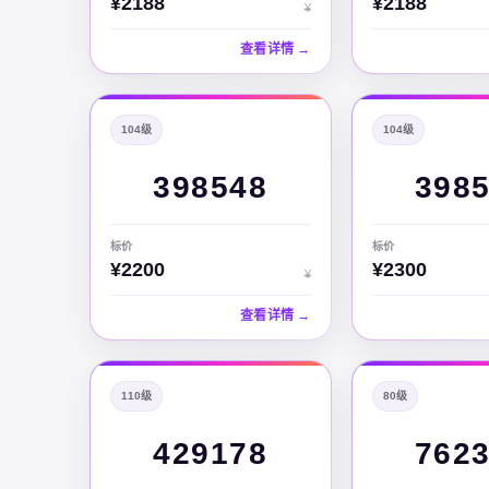
¥2188
¥2188
¥
104级
104级
398548
398
¥2200
¥2300
¥
110级
80级
429178
762