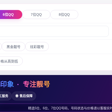
6位QQ
7位QQ
8位QQ
黑金靓号
炫彩靓号
价格从高到低
字印象
·
专注靓号
工服务
◉ 售后保障
精选5位、6位、7位QQ号码，号码状态与价格请以客服实时核实为准。
•