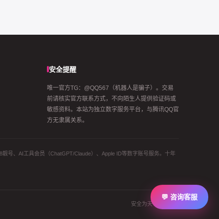
安全提醒
唯一官方TG：@QQ567（机器人是骗子）。交易
前请核实官方联系方式，不向陌生人提供验证码或
敏感资料。本站为独立数字服务平台，与腾讯QQ官
方无隶属关系。
、AI工具会员（ChatGPT/Claude）、Apple ID等数字账号服务。十年
💬 咨询客服
安全为天 · 诚信为本