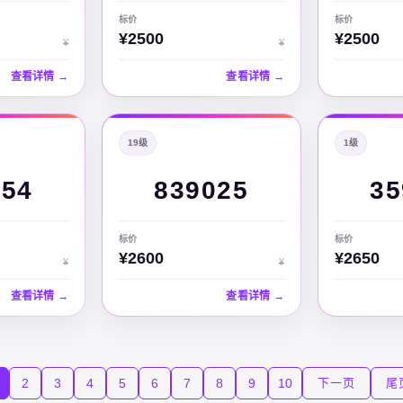
¥2500
¥2500
¥
¥
19级
1级
854
839025
35
¥2600
¥2650
¥
¥
2
3
4
5
6
7
8
9
10
下一页
尾