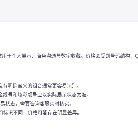
被用于个人展示、商务沟通与数字收藏。价格会受到号码结构、
及有明确含义的组合通常更容易识别。
金靓号和炫彩靓号应以实际展示状态为准。
交易状态，需要咨询客服实时核实。
级和标识不同，价格可能存在明显差异。